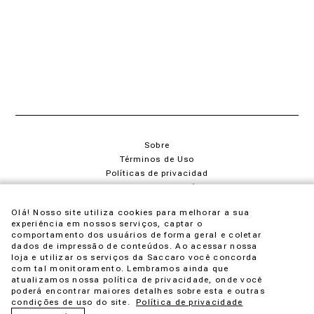
Sobre
Términos de Uso
Políticas de privacidad
Manual de garantía
saccaro@saccaro.com.br
Olá! Nosso site utiliza cookies para melhorar a sua
experiência em nossos serviços, captar o
+55 54 4009-3600
comportamento dos usuários de forma geral e coletar
dados de impressão de conteúdos. Ao acessar nossa
loja e utilizar os serviços da Saccaro você concorda
com tal monitoramento. Lembramos ainda que
atualizamos nossa política de privacidade, onde você
poderá encontrar maiores detalhes sobre esta e outras
SM Gestão de Franquias Ltda - CNPJ 91.763.383/0001-05
condições de uso do site.
Política de privacidade